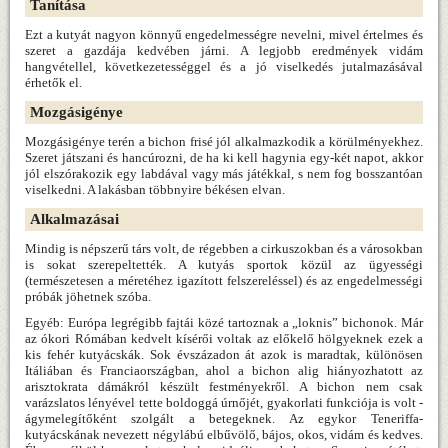
Tanítása
Ezt a kutyát nagyon könnyű engedelmességre nevelni, mivel értelmes és
szeret a gazdája kedvében járni. A legjobb eredmények vidám
hangvétellel, következetességgel és a jó viselkedés jutalmazásával
érhetők el.
Mozgásigénye
Mozgásigénye terén a bichon frisé jól alkalmazkodik a körülményekhez.
Szeret játszani és hancúrozni, de ha ki kell hagynia egy-két napot, akkor
jól elszórakozik egy labdával vagy más játékkal, s nem fog bosszantóan
viselkedni. A lakásban többnyire békésen elvan.
Alkalmazásai
Mindig is népszerű társ volt, de régebben a cirkuszokban és a városokban
is sokat szerepeltették. A kutyás sportok közül az ügyességi
(természetesen a méretéhez igazított felszereléssel) és az engedelmességi
próbák jöhetnek szóba.
Egyéb:
Európa legrégibb fajtái közé tartoznak a „loknis” bichonok. Már
az ókori Rómában kedvelt kísérői voltak az előkelő hölgyeknek ezek a
kis fehér kutyácskák. Sok évszázadon át azok is maradtak, különösen
Itáliában és Franciaországban, ahol a bichon alig hiányozhatott az
arisztokrata dámákról készült festményekről. A bichon nem csak
varázslatos lényével tette boldoggá úrnőjét, gyakorlati funkciója is volt -
ágymelegítőként szolgált a betegeknek. Az egykor Teneriffa-
kutyácskának nevezett négylábú elbűvölő, bájos, okos, vidám és kedves.