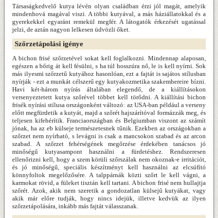
Társaságkedvelő kutya lévén olyan családban érzi jól magát, amelyik
mindenhová magával viszi. A többi kutyával, a más háziállatokkal és a
gyerekekkel egyaránt remekül megfér. A látogatók érkezését ugatással
jelzi, de aztán nagyon lelkesen üdvözli őket.
Szőrzetápolási igénye
A bichon frisé szőrzetével sokat kell foglalkozni. Mindennap alaposan,
egészen a bőrig át kell fésülni, s ha túl hosszúra nő, le is kell nyírni. Sok
más ilyesmi szőrzetű kutyához hasonlóan, ezt a fajtát is sajátos stílusban
nyírják - ezt a munkát célszerű egy kutyakozmetika szakembereire bízni.
Havi két-három nyírás általában elegendő, de a kiállításokon
versenyeztetett kutya szőrével többet kell törődni. A kiállítási bichon
frisék nyírási stílusa országonként változó: az USA-ban például a verseny
előtt megfürdetik a kutyát, majd a szőrét hajszárítóval formázzák meg, és
teljesen kifehérítik. Franciaországban és Belgiumban viszont az számít
jónak, ha az eb külseje természetesnek tűnik. Ezekben az országokban a
szőrzet nem nyírható, s levágni is csak a mancsokon szabad és az arcon
szabad. A szőrzet fehérségének megőrzése érdekében tanácsos jó
minőségű kutyasampont használni a fürdetéshez. Rendszeresen
ellenőrizni kell, hogy a szem körüli szőrszálak nem okoznak-e irritációt,
és jó minőségű, speciális készítményt kell használni az elcsúfító
könnyfoltok megelőzősére. A talppárnák közti szőrt le kell vágni, a
karmokat rövid, a füleket tisztán kell tartani. A bichon frisé nem hullajtja
szőrét. Azok, akik nem szeretik a gondozatlan külsejű kutyákat, vagy
akik már előre tudják, hogy nincs idejük, illetve kedvük az ilyen
szőrzetápolására, inkább más fajtát válasszanak.