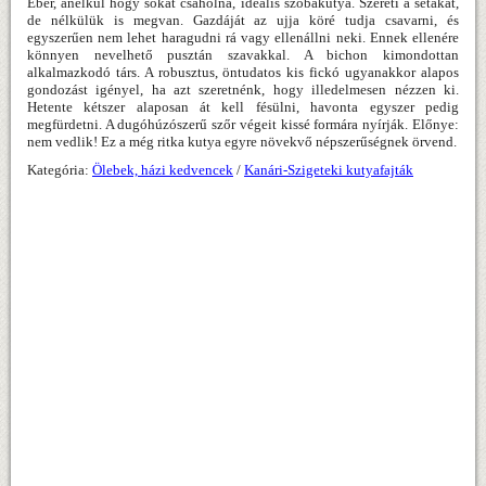
Éber, anélkül hogy sokat csaholna, ideális szobakutya. Szereti a sétákat,
de nélkülük is megvan. Gazdáját az ujja köré tudja csavarni, és
egyszerűen nem lehet haragudni rá vagy ellenállni neki. Ennek ellenére
könnyen nevelhető pusztán szavakkal. A bichon kimondottan
alkalmazkodó társ. A robusztus, öntudatos kis fickó ugyanakkor alapos
gondozást igényel, ha azt szeretnénk, hogy illedelmesen nézzen ki.
Hetente kétszer alaposan át kell fésülni, havonta egyszer pedig
megfürdetni. A dugóhúzószerű szőr végeit kissé formára nyírják. Előnye:
nem vedlik! Ez a még ritka kutya egyre növekvő népszerűségnek örvend.
Kategória:
Ölebek, házi kedvencek
/
Kanári-Szigeteki kutyafajták