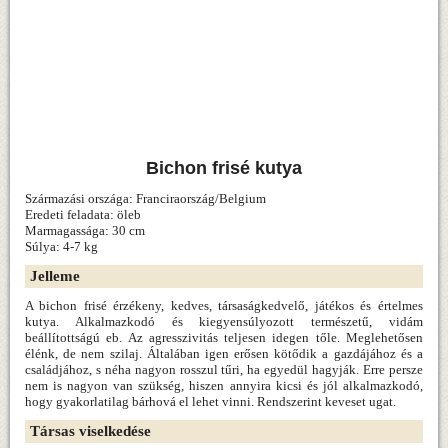
Bichon frisé kutya
Származási országa: Franciraország/Belgium
Eredeti feladata: öleb
Marmagassága: 30 cm
Súlya: 4-7 kg
Jelleme
A bichon frisé érzékeny, kedves, társaságkedvelő, játékos és értelmes
kutya. Alkalmazkodó és kiegyensúlyozott természetű, vidám
beállítottságú eb. Az agresszivitás teljesen idegen tőle. Meglehetősen
élénk, de nem szilaj. Általában igen erősen kötődik a gazdájához és a
családjához, s néha nagyon rosszul tűri, ha egyedül hagyják. Erre persze
nem is nagyon van szükség, hiszen annyira kicsi és jól alkalmazkodó,
hogy gyakorlatilag bárhová el lehet vinni. Rendszerint keveset ugat.
Társas viselkedése