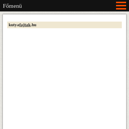
Főmenü
kutya
fajtak
.hu