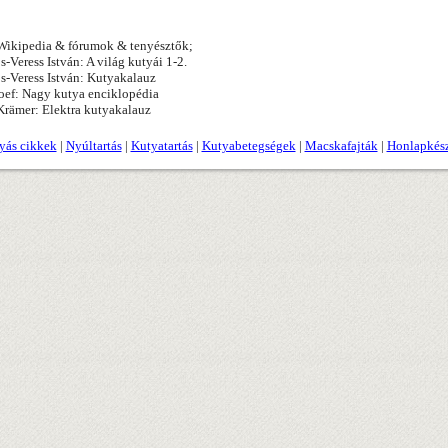
ikipedia & fórumok & tenyésztők;
s-Veress István: A világ kutyái 1-2.
s-Veress István: Kutyakalauz
oef: Nagy kutya enciklopédia
rämer: Elektra kutyakalauz
yás cikkek
|
Nyúltartás
|
Kutyatartás
|
Kutyabetegségek
|
Macskafajták
|
Honlapkész