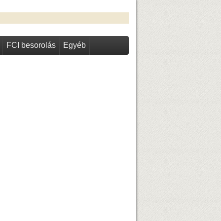
FCI besorolás
Egyéb