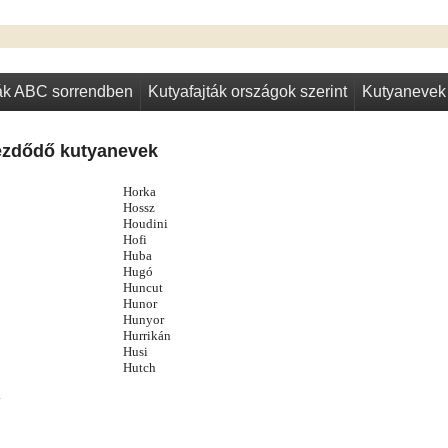
ták ABC sorrendben
Kutyafajták országok szerint
Kutyanevek
ezdődő kutyanevek
Horka
Hossz
Houdini
Hofi
Huba
Hugó
Huncut
Hunor
Hunyor
Hurrikán
Husi
Hutch
y