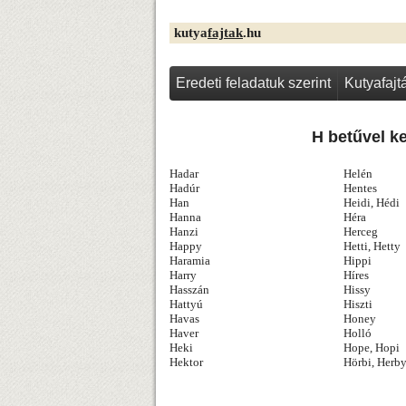
kutya
fajtak
.hu
Eredeti feladatuk szerint
Kutyafaj
H betűvel k
Hadar
Helén
Hadúr
Hentes
Han
Heidi, Hédi
Hanna
Héra
Hanzi
Herceg
Happy
Hetti, Hetty
Haramia
Hippi
Harry
Híres
Hasszán
Hissy
Hattyú
Hiszti
Havas
Honey
Haver
Holló
Heki
Hope, Hopi
Hektor
Hörbi, Herb