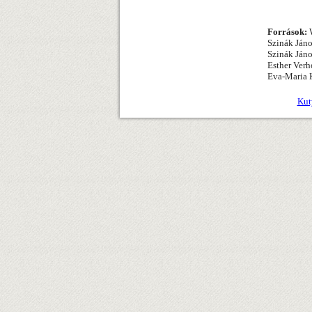
Források:
W
Szinák Jáno
Szinák Jáno
Esther Verh
Eva-Maria K
Kut