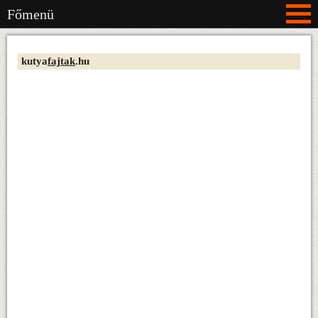
Főmenü
kutya
fajtak
.hu