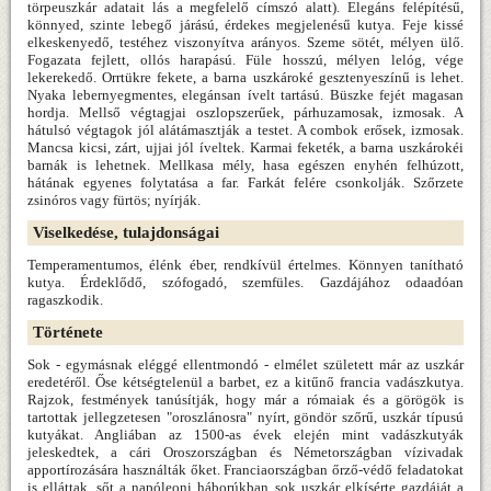
törpeuszkár adatait lás a megfelelő címszó alatt). Elegáns felépítésű,
könnyed, szinte lebegő járású, érdekes megjelenésű kutya. Feje kissé
elkeskenyedő, testéhez viszonyítva arányos. Szeme sötét, mélyen ülő.
Fogazata fejlett, ollós harapású. Füle hosszú, mélyen lelóg, vége
lekerekedő. Orrtükre fekete, a barna uszkároké gesztenyeszínű is lehet.
Nyaka lebernyegmentes, elegánsan ívelt tartású. Büszke fejét magasan
hordja. Mellső végtagjai oszlopszerűek, párhuzamosak, izmosak. A
hátulsó végtagok jól alátámasztják a testet. A combok erősek, izmosak.
Mancsa kicsi, zárt, ujjai jól íveltek. Karmai feketék, a barna uszkárokéi
barnák is lehetnek. Mellkasa mély, hasa egészen enyhén felhúzott,
hátának egyenes folytatása a far. Farkát felére csonkolják. Szőrzete
zsinóros vagy fürtös; nyírják.
Viselkedése, tulajdonságai
Temperamentumos, élénk éber, rendkívül értelmes. Könnyen tanítható
kutya. Érdeklődő, szófogadó, szemfüles. Gazdájához odaadóan
ragaszkodik.
Története
Sok - egymásnak eléggé ellentmondó - elmélet született már az uszkár
eredetéről. Őse kétségtelenül a barbet, ez a kitűnő francia vadászkutya.
Rajzok, festmények tanúsítják, hogy már a rómaiak és a görögök is
tartottak jellegzetesen "oroszlánosra" nyírt, göndör szőrű, uszkár típusú
kutyákat. Angliában az 1500-as évek elején mint vadászkutyák
jeleskedtek, a cári Oroszországban és Németországban vízivadak
apportírozására használták őket. Franciaországban őrző-védő feladatokat
is elláttak, sőt a napóleoni háborúkban sok uszkár elkísérte gazdáját a