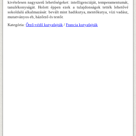
kivételesen nagyszerű lehetőségeket: intelligenciáját, temperamentumát,
tanulékonyságát. Holott éppen ezek a tulajdonságok tették lehetővé
sokoldalú alkalmazását: bevált mint hadikutya, mentőkutya, vízi vadász,
mutatványos eb, házőrző és testőr.
Kategória:
Őrző-védő kutyafajták
/
Francia kutyafajták