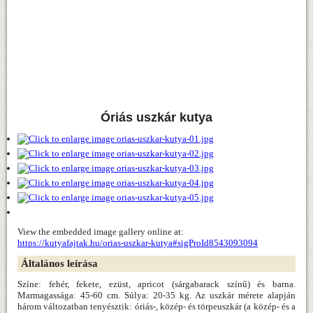
Óriás uszkár kutya
View the embedded image gallery online at:
https://kutyafajtak.hu/orias-uszkar-kutya#sigProId8543093094
Általános leírása
Színe: fehér, fekete, ezüst, apricot (sárgabarack színű) és barna.
Marmagassága: 45-60 cm. Súlya: 20-35 kg. Az uszkár mérete alapján
három változatban tenyésztik: óriás-, közép- és törpeuszkár (a közép- és a