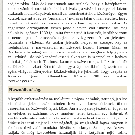
hadjáratokba. Más dokumentumok arra utalnak, hogy a középkorban,
amikor vándorkomédiások járták a falvakat, a vásárokon egyebek között
uszkáraik mutatványaival, mókáival szórakoztatták a közönséget. Egyes
kutatók szerint a régies "oroszlános" nyírás is talán onnan eredhet, hogy
minél komikusabbnak hasson a cirkuszban megjelenésű uszkár. Az
angolszász országokban french poodle néven vált ismertté, sőt még
nálunk is - egészen 1930-ig - mint francia pudlit ismerték, később viszont
a német "pudel" elnevezés terjedt el világszerte. A szó jelentése:
loccsanás a vízben... Az uszkár jelentős helyet és szerepet kap az
irodalomban, a művészetben is. Egyebek között Thomas Mann és
Beethoven hátrahagyott irataiban maradtak fenn megható feljegyzések
az uszkárról, de sok képzőművészeti alkotáson is szerepel ez a kedves,
bohókás, érdekes eb. Toulouse-Lautrec is szívesen rajzolt "az úri dámák
kellékeként" uszkárt. Érthető hát, hogy a fajta rendkívül népszerű lett az
egész világon. Elterjedése, közkedveltségére jellemző, hogy csupán az
Amerikai Egyesült Államokban 1975-ben 200 ezer uszkárt
törzskönyveztek.
Használhatósága
A legtöbb ember számára az uszkár mulatságos, bohókás, pattogó, játékos
kis ölebet jelent, ezért minden bizonnyal furcsa ötletnek tűnhet
besorolása az őrző-védő fajták közé. Ám a kutyatenyésztésben éppen az
az érdekes és izgalmas, hogy mindent lehet kezdeni egy fajtával. A
kisebb változatok valóban elsősorban kedvencként közismertek, de az
óriásuszkár testi erejénél, bátorságánál, jó szaglásánál fogva nagyon is
alkalmas őrző-védő munkára. Ideális sportkutya. Sajnos, ezt kevesen
tudják, és még kevesebben használják ki a kutyában rejlő, szinte