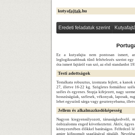
kutya
fajtak
.hu
Eredeti feladatuk szerint
Kutyafaj
Portugá
Ez a kutyafajta nem pontosan ismert, an
leglogikusabbnak tűnő feltételezés szerint egy 
óta ismert fajtáról van szó, az első standardot 19
Testi adottságok
Testalkata robusztus, izomzata fejlett, a kan
27, illetve 16-22 kg. Szögletes formáihoz szél
széles és egyenes. Stopja kifejezett, nagy szem
hosszúságúak, szélesek, vékonyak, laposak, rug
lehet egyszínű sárga vagy gesztenyebarna, illet
Jellem és alkalmazkodóképesség
Nagyon kiegyensúlyozott, társaságkedvelő, m
önbizalomra enged következtetni. Aktív, ügyes á
környezetében élőkkel barátságos. Felfedező lé
amire kifinomult szaglásával rátalált. Nevel