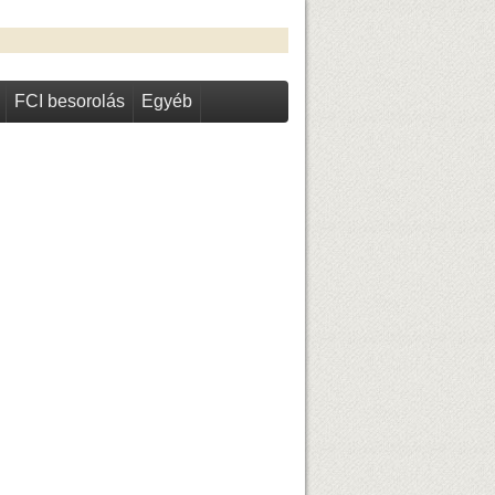
FCI besorolás
Egyéb