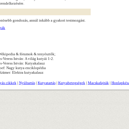
 rendelkezésére.
lönösebb gondozás, annál inkább a gyakori testmozgást.
jták
ikipedia & fórumok & tenyésztők;
s-Veress István: A világ kutyái 1-2.
s-Veress István: Kutyakalauz
oef: Nagy kutya enciklopédia
rämer: Elektra kutyakalauz
yás cikkek
|
Nyúltartás
|
Kutyatartás
|
Kutyabetegségek
|
Macskafajták
|
Honlapkész