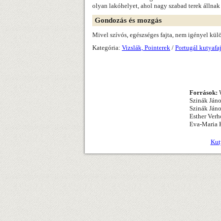
olyan lakóhelyet, ahol nagy szabad terek állnak
Gondozás és mozgás
Mivel szívós, egészséges fajta, nem igényel kü
Kategória:
Vizslák, Pointerek
/
Portugál kutyafa
Források:
W
Szinák Jáno
Szinák Jáno
Esther Verh
Eva-Maria K
Kut