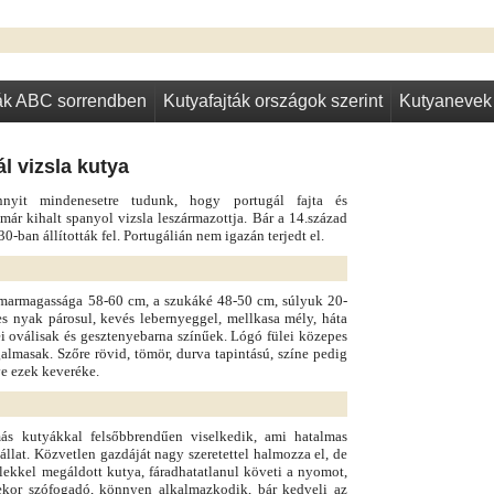
ták ABC sorrendben
Kutyafajták országok szerint
Kutyanevek
l vizsla kutya
nyit mindenesetre tudunk, hogy portugál fajta és
már kihalt spanyol vizsla leszármazottja. Bár a 14.század
30-ban állították fel. Portugálián nem igazán terjedt el.
ok marmagassága 58-60 cm, a szukáké 48-50 cm, súlyuk 20-
es nyak párosul, kevés lebernyeggel, mellkasa mély, háta
ei oválisak és gesztenyebarna színűek. Lógó fülei közepes
almasak. Szőre rövid, tömör, durva tapintású, színe pedig
ve ezek keveréke.
ás kutyákkal felsőbbrendűen viselkedik, ami hatalmas
llat. Közvetlen gazdáját nagy szeretettel halmozza el, de
lekkel megáldott kutya, fáradhatatlanul követi a nyomot,
ésekor szófogadó, könnyen alkalmazkodik, bár kedveli az