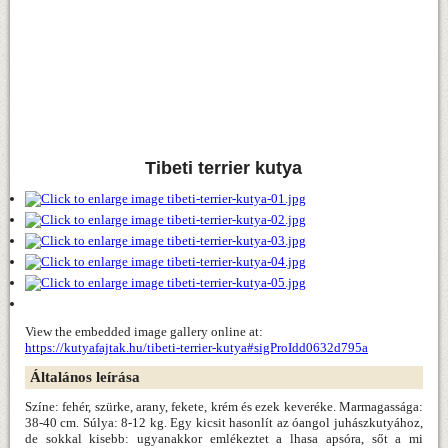
Tibeti terrier kutya
View the embedded image gallery online at:
https://kutyafajtak.hu/tibeti-terrier-kutya#sigProIdd0632d795a
Általános leírása
Színe: fehér, szürke, arany, fekete, krém és ezek keveréke. Marmagassága:
38-40 cm. Súlya: 8-12 kg. Egy kicsit hasonlít az óangol juhászkutyához,
de sokkal kisebb: ugyanakkor emlékeztet a lhasa apsóra, sőt a mi