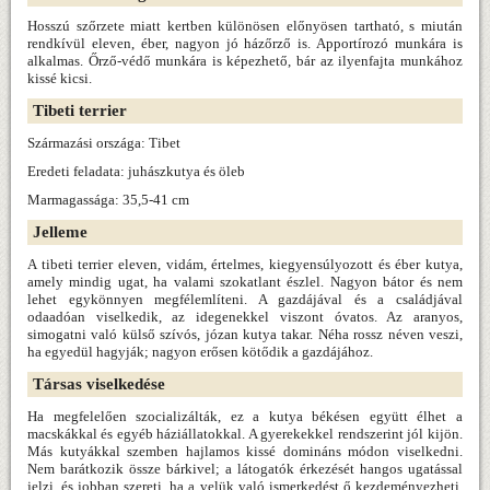
Hosszú szőrzete miatt kertben különösen előnyösen tartható, s miután
rendkívül eleven, éber, nagyon jó házőrző is. Apportírozó munkára is
alkalmas. Őrző-védő munkára is képezhető, bár az ilyenfajta munkához
kissé kicsi.
Tibeti terrier
Származási országa: Tibet
Eredeti feladata: juhászkutya és öleb
Marmagassága: 35,5-41 cm
Jelleme
A tibeti terrier eleven, vidám, értelmes, kiegyensúlyozott és éber kutya,
amely mindig ugat, ha valami szokatlant észlel. Nagyon bátor és nem
lehet egykönnyen megfélemlíteni. A gazdájával és a családjával
odaadóan viselkedik, az idegenekkel viszont óvatos. Az aranyos,
simogatni való külső szívós, józan kutya takar. Néha rossz néven veszi,
ha egyedül hagyják; nagyon erősen kötődik a gazdájához.
Társas viselkedése
Ha megfelelően szocializálták, ez a kutya békésen együtt élhet a
macskákkal és egyéb háziállatokkal. A gyerekekkel rendszerint jól kijön.
Más kutyákkal szemben hajlamos kissé domináns módon viselkedni.
Nem barátkozik össze bárkivel; a látogatók érkezését hangos ugatással
jelzi, és jobban szereti, ha a velük való ismerkedést ő kezdeményezheti,