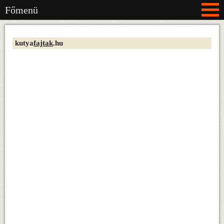
Főmenü
kutya
fajtak
.hu