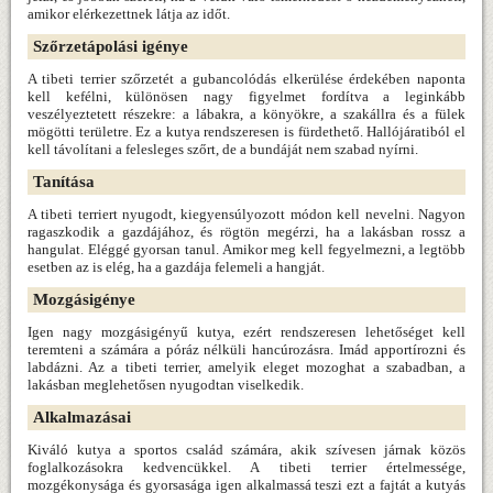
amikor elérkezettnek látja az időt.
Szőrzetápolási igénye
A tibeti terrier szőrzetét a gubancolódás elkerülése érdekében naponta
kell kefélni, különösen nagy figyelmet fordítva a leginkább
veszélyeztetett részekre: a lábakra, a könyökre, a szakállra és a fülek
mögötti területre. Ez a kutya rendszeresen is fürdethető. Hallójáratiból el
kell távolítani a felesleges szőrt, de a bundáját nem szabad nyírni.
Tanítása
A tibeti terriert nyugodt, kiegyensúlyozott módon kell nevelni. Nagyon
ragaszkodik a gazdájához, és rögtön megérzi, ha a lakásban rossz a
hangulat. Eléggé gyorsan tanul. Amikor meg kell fegyelmezni, a legtöbb
esetben az is elég, ha a gazdája felemeli a hangját.
Mozgásigénye
Igen nagy mozgásigényű kutya, ezért rendszeresen lehetőséget kell
teremteni a számára a póráz nélküli hancúrozásra. Imád apportírozni és
labdázni. Az a tibeti terrier, amelyik eleget mozoghat a szabadban, a
lakásban meglehetősen nyugodtan viselkedik.
Alkalmazásai
Kiváló kutya a sportos család számára, akik szívesen járnak közös
foglalkozásokra kedvencükkel. A tibeti terrier értelmessége,
mozgékonysága és gyorsasága igen alkalmassá teszi ezt a fajtát a kutyás