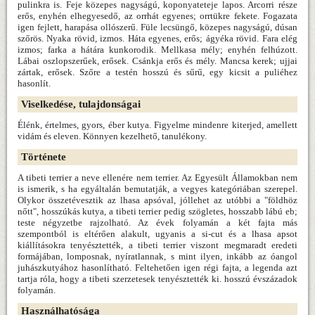
pulinkra is. Feje közepes nagyságú, koponyateteje lapos. Arcorri része
erős, enyhén elhegyesedő, az orrhát egyenes; orrtükre fekete. Fogazata
igen fejlett, harapása ollószerű. Füle lecsüngő, közepes nagyságú, dúsan
szőrös. Nyaka rövid, izmos. Háta egyenes, erős; ágyéka rövid. Fara elég
izmos; farka a hátára kunkorodik. Mellkasa mély; enyhén felhúzott.
Lábai oszlopszerűek, erősek. Csánkja erős és mély. Mancsa kerek; ujjai
zártak, erősek. Szőre a testén hosszú és sűrű, egy kicsit a puliéhez
hasonlít.
Viselkedése, tulajdonságai
Élénk, értelmes, gyors, éber kutya. Figyelme mindenre kiterjed, amellett
vidám és eleven. Könnyen kezelhető, tanulékony.
Története
A tibeti terrier a neve ellenére nem terrier. Az Egyesült Államokban nem
is ismerik, s ha egyáltalán bemutatják, a vegyes kategóriában szerepel.
Olykor összetévesztik az lhasa apsóval, jóllehet az utóbbi a "földhöz
nőtt", hosszúkás kutya, a tibeti terrier pedig szögletes, hosszabb lábú eb;
teste négyzetbe rajzolható. Az évek folyamán a két fajta más
szempontból is eltérően alakult, ugyanis a si-cut és a lhasa apsot
kiállításokra tenyésztették, a tibeti terrier viszont megmaradt eredeti
formájában, lomposnak, nyíratlannak, s mint ilyen, inkább az óangol
juhászkutyához hasonlítható. Feltehetően igen régi fajta, a legenda azt
tartja róla, hogy a tibeti szerzetesek tenyésztették ki. hosszú évszázadok
folyamán.
Használhatósága