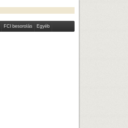
FCI besorolás
Egyéb