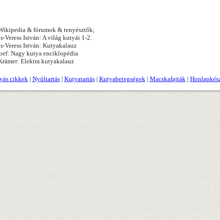
ikipedia & fórumok & tenyésztők;
s-Veress István: A világ kutyái 1-2.
s-Veress István: Kutyakalauz
oef: Nagy kutya enciklopédia
rämer: Elektra kutyakalauz
yás cikkek
|
Nyúltartás
|
Kutyatartás
|
Kutyabetegségek
|
Macskafajták
|
Honlapkész