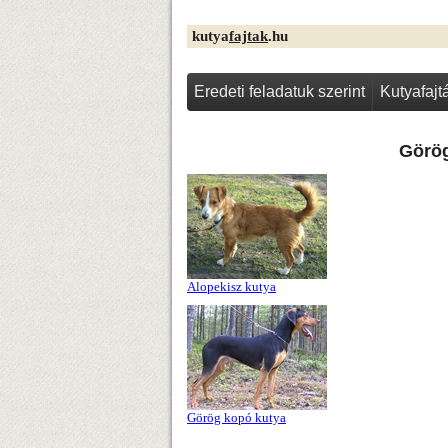
kutya
fajtak
.hu
Eredeti feladatuk szerint
Kutyafaj
Görög
Alopekisz kutya
Görög kopó kutya