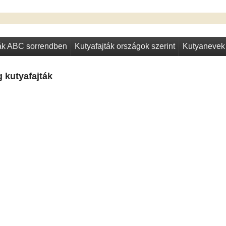
ták ABC sorrendben
Kutyafajták országok szerint
Kutyanevek
 kutyafajták