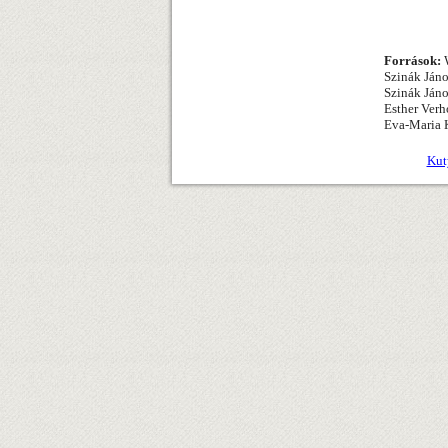
Források:
W
Szinák Jáno
Szinák Jáno
Esther Verh
Eva-Maria K
Kut