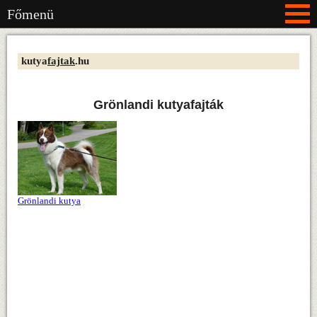
Főmenü
kutya
fajtak
.hu
Grönlandi kutyafajták
Grönlandi kutya