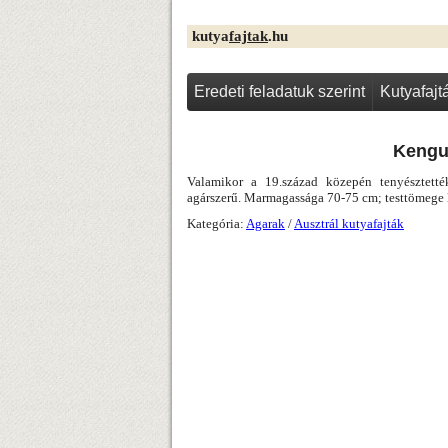
kutya
fajtak
.hu
Eredeti feladatuk szerint
Kutyafaj
Kengu
Valamikor a 19.század közepén tenyésztették
agárszerű. Marmagassága 70-75 cm; testtömege 
Kategória:
Agarak
/
Ausztrál kutyafajták