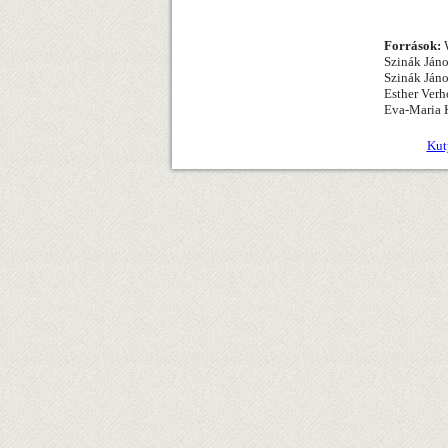
Források:
W
Szinák Jáno
Szinák Jáno
Esther Verh
Eva-Maria K
Kut