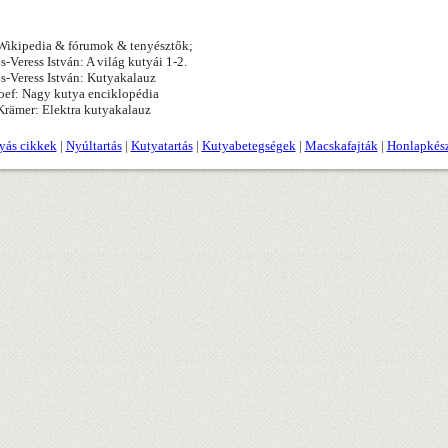
ikipedia & fórumok & tenyésztők;
s-Veress István: A világ kutyái 1-2.
s-Veress István: Kutyakalauz
oef: Nagy kutya enciklopédia
rämer: Elektra kutyakalauz
yás cikkek
|
Nyúltartás
|
Kutyatartás
|
Kutyabetegségek
|
Macskafajták
|
Honlapkész