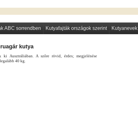
ták ABC sorrendben
Kutyafajták országok szerint
Kutyanevek
ruagár kutya
 ki Ausztráliában. A szőre rövid, érdes; megjelénése
legalább 40 kg.