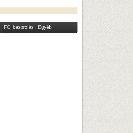
FCI besorolás
Egyéb