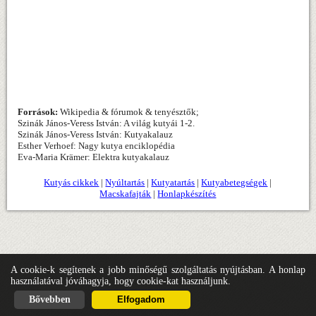
Források:
Wikipedia & fórumok & tenyésztők;
Szinák János-Veress István: A világ kutyái 1-2.
Szinák János-Veress István: Kutyakalauz
Esther Verhoef: Nagy kutya enciklopédia
Eva-Maria Krämer: Elektra kutyakalauz
Kutyás cikkek
|
Nyúltartás
|
Kutyatartás
|
Kutyabetegségek
|
Macskafajták
|
Honlapkészítés
A cookie-k segítenek a jobb minőségű szolgáltatás nyújtásban. A honlap
használatával jóváhagyja, hogy cookie-kat használjunk.
Bővebben
Elfogadom