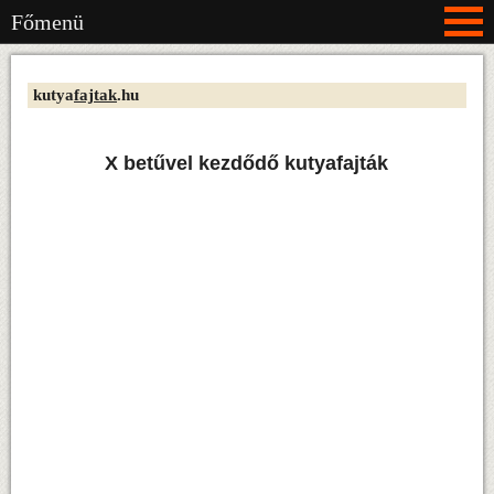
Főmenü
kutya
fajtak
.hu
X betűvel kezdődő kutyafajták