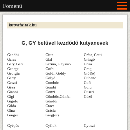
Főmenü
kutya
fajtak
.hu
G, GY betűvel kezdődő kutyanevek
Gandhi
Gitta
Gréta, Gréti
Garas
Gizi
Gringó
Gary, Geri
Gizmó, Ghysmo
Grisa
George
Gofri
Grog
Georgia
Goldi, Goldy
Gróf(ó)
Gerry
Golyó
Gubanc
Geszti
Gombóc
Gufi
Géza
Gombi
Guru
Gianni
Gonzi
Guszti
Gigi
Gömböc,Gömbi
Güzü
Gigolo
Göndör
Gilda
Grace
Gina
Grácia
Ginger
Greg(or)
Gyépés
Gyiluk
Gyuszi